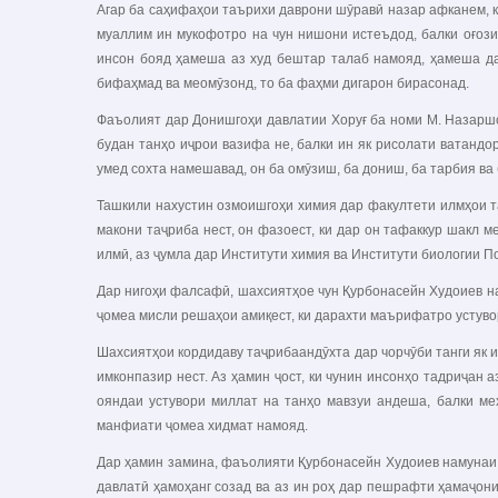
Агар ба саҳифаҳои таърихи даврони шӯравӣ назар афканем, 
муаллим ин мукофотро на чун нишони истеъдод, балки оғози
инсон бояд ҳамеша аз худ бештар талаб намояд, ҳамеша дар
бифаҳмад ва меомӯзонд, то ба фаҳми дигарон бирасонад.
Фаъолият дар Донишгоҳи давлатии Хоруғ ба номи М. Назаршое
будан танҳо иҷрои вазифа не, балки ин як рисолати ватандо
умед сохта намешавад, он ба омӯзиш, ба дониш, ба тарбия ва
Ташкили нахустин озмоишгоҳи химия дар факултети илмҳои та
макони таҷриба нест, он фазоест, ки дар он тафаккур шакл 
илмӣ, аз ҷумла дар Институти химия ва Институти биологии П
Дар нигоҳи фалсафӣ, шахсиятҳое чун Қурбонасейн Худоиев на
ҷомеа мисли решаҳои амиқест, ки дарахти маърифатро устувор
Шахсиятҳои кордидаву таҷрибаандӯхта дар чорчӯби танги як и
имконпазир нест. Аз ҳамин ҷост, ки чунин инсонҳо тадриҷан
ояндаи устувори миллат на танҳо мавзуи андеша, балки ме
манфиати ҷомеа хидмат намояд.
Дар ҳамин замина, фаъолияти Қурбонасейн Худоиев намунаи 
давлатӣ ҳамоҳанг созад ва аз ин роҳ дар пешрафти ҳамаҷониб