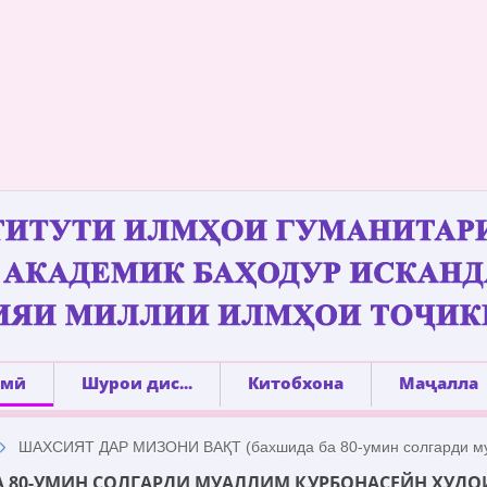
лмӣ
Шурои дис...
Китобхона
Маҷалла
ШАХСИЯТ ДАР МИЗОНИ ВАҚТ (бахшида ба 80-умин солгарди му
А 80-УМИН СОЛГАРДИ МУАЛЛИМ ҚУРБОНАСЕЙН ХУДО