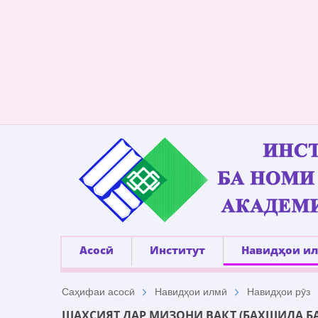
Асосӣ
Институт
Навидҳои и
Саҳифаи асосӣ
Навидҳои илмӣ
Навидҳои рӯз
ШАХСИЯТ ДАР МИЗОНИ ВАҚТ (БАХШИДА Б