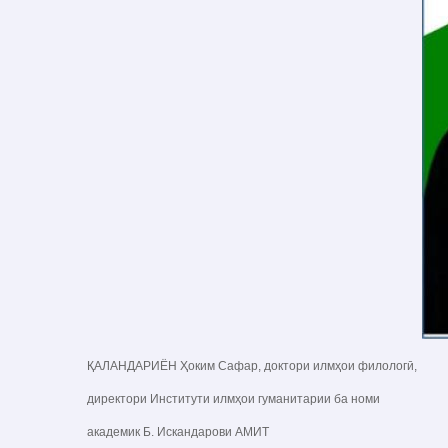
ҚАЛАНДАРИЁН Ҳоким Сафар, доктори илмҳои филологӣ,
директори Институти илмҳои гуманитарии ба номи
академик Б. Искандарови АМИТ