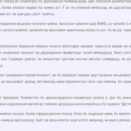
бо хирад ва таҷрибаро бо дурандешӣ пайванд дода, дар лаҳзаҳои душворта
 балки абзори хидмат ба ҷомеа аст. Ӯ аз он олимоне мебошад, ки дар рӯзҳо
мо аст ва ҳам дар субот такягоҳ.
ардонии қишрҳои гуногуни ҷомеа, махсусан ҷавонон дар ВМКБ, аз ҷониби ӯ я
аз ҳолати равонӣ, ҷисмонӣ ва маънавии ҷавононаш вобаста аст. Аз ин рӯ, тава
ббускорони баррасии мавзуи наҷоти иқтисодии кишвар тавассути идома ва 
н андешаҳо ҷасорат ва дурандешии фавқулода талаб мекарданд. Зеро сохтм
низ Сарвари давлат ин иншоотро ҳастиву нестии миллат номиданд, ки ин 
д.
 он саҳифаҳои пурифтихорест, ки бо ҳарфҳои заррин дар таърихи маърифати
, ки маърифат дорад, метавонад ҳама мушкилотро паси сар намояд. Бо ҳами
 Ҷумҳурии Тоҷикистон бо дарназардошти хизматҳои шоёни ӯ, ӯро бо унвон
ни худшиносии миллӣ ва таблиғи арзишҳои инсонгароёна ӯ бо ордени “Дӯстӣ”
кчиёни таърих, балки офарандагони онанд. Онҳо бо андешаи амиқ, бо амали 
а намуна мегузоранд. Ҳаёт ва фаъолияти онҳо исбот мекунад, ки вақте дониш