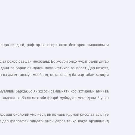
 зеро зиндагӣ, рафтор ва осори онҳо беҳтарин шиносномаи
 ва роҳро равшан месозанд. Бо ҳузури онҳо муҳит ранги дигар
данд ва барои ояндагон мояи ифтихор ва ибрат. Дар ниҳоят,
хан ва амал тавозун меёбанд, метавонанд ба мартабаи ҳақиқии
аллим барҳақ бо як эҳсоси самимияти хос, эҳтироми амиқ ва
як андеша ва ба як мактаби фикрӣ мубаддал мегарданд. Чунин
домаи биологии умр нест, ин як навъ идомаи рисолат аст. Гӯё
ро дар фалсафаи зиндагӣ умри дароз танҳо вақте арзишманд