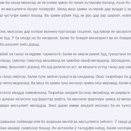
кам ба назар мерасад, ки як олими ҷавон бо чунин эътирофи баланд, яъне 
 як масъулияти бузург пазируфт. Шояд маҳз ҳамин эътироф дар вуҷуди ӯ э
 ҷустуҷӯи камол бошад. Ва ҳамин рӯҳия буд, ки ӯро дар ҳар шароит, ново
в, махсусан дар солҳои вазнину пуртазоди таърихӣ, худ гувоҳи як ҷасорат
рӣ буд. Ӯ ба оянда на бо нигаронӣ, балки бо боварӣ менигарист ва ин бова
 ба шахсият ниёз дорад.
биӣ на танҳо як иқдоми ташкилотӣ, балки як амали рамзӣ буд, гузоштани по
мегирад, саволҳо таваллуд мешаванд ва ҷавобҳо кашф мегарданд. Шогирдоне,
омир, фаъолият доранд. Ин худ далели он аст, ки меҳнати устод танҳо дар з
 танҳо омӯзгор, балки пуле миёни гузашта ва ояндаанд. Онҳо таҷрибаро ба 
 нигоҳ медоранд. Ва маҳз бо ҳамин гуна инсонҳо ҷомеа пеш меравад, балки 
хтисос маҳдуд намемонанд. Таҷрибаи зиндагӣ ба онҳо меомӯзад, ки ҳақиқати ҳ
 аз доираи ихтисоси худ фаротар рафта, ба масоили фарогири ҷомеа рӯ меор
ҳвари масъулият мегардад. Зеро дарки амиқи зиндагӣ инсонро ба ин хулос
равшани пайванди илм бо андешаи миллӣ ва масъулияти сиёсист. Ӯ зарур до
аи кишвар саҳмгузор бошад. Ин интихоби ӯ тасодуфӣ набуд, балки натиҷаи 