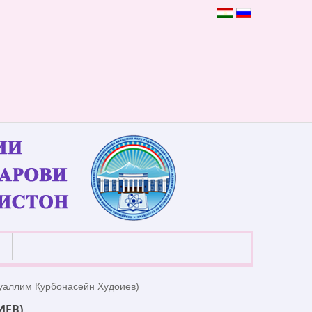
аллим Қурбонасейн Худоиев)
ИЕВ)