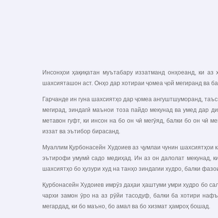
Инсонҳои ҳақиқатан муътабару иззатманд онҳоеанд, ки аз
шахсияташон аст. Онҳо дар хотираи ҷомеа ҷой мегиранд ва ба
Гарчанде ин гуна шахсиятҳо дар ҷомеа ангуштшуморанд, таъси
мегирад, зиндагӣ маънои тоза пайдо мекунад ва умед дар д
метавон гуфт, ки инсон на бо он чӣ мегӯяд, балки бо он чӣ 
иззат ва эътибор бирасанд.
Муаллим Қурбонасейн Худоиев аз ҷумлаи чунин шахсиятҳои к
эътирофи умумӣ садо медиҳад. Ин аз он далолат мекунад, ки
шахсиятҳо бо ҳузури худ на танҳо зиндагии худро, балки фаз
Қурбонасейн Худоиев имрӯз даҳаи ҳаштуми умри худро бо сало
чархи замон ӯро на аз рӯйи тасодуф, балки ба хотири наф
мегардад, ки бо маъно, бо амал ва бо хизмат ҳамроҳ бошад.