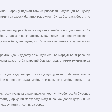
ахшон барои ӯ идомаи табиии рисолати шаҳрвандӣ ба шумор
амимият ва эҳсоси баланди масъулият бунёд ёфтааст, беэътино
ӯ раёсати пурраи Кумитаи иҷроияи ҳизбашонро дар вилоят ба
иёсати давлатӣ ва ҳадафҳои ҳизбӣ саҳми назаррас гузоштааст.
ҳнамоӣ ба донишҷӯён, кор бо ҷомеа ва тақвияти худшиносии
а фаҳмонидани ҳадафу арзишҳои ҳизб ба мардум ба як раванди
чанд ҳазор то ба маротиб бештар гардид. Аммо муҳимтар аз
и саҳми ӯ дар пешрафти сатҳи ҷумҳуриявист. Ин ҳама нишон
иёни андеша ва амал, миёни илм ва сиёсат, миёни шахсият ва
уми асри гузашта саҳми шахсиятҳое чун Қурбонасейн Худоиев
уданд. Дар чунин марҳалаҳо маҳз инсонҳои дорои ҷаҳонбинии
а масъулияти инсон ниёз дорад.