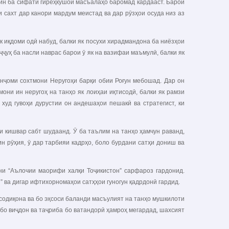
рин ба сифати гиреҳкушои масъалаҳо баромад кардааст. Барои
и сахт дар канори мардум меистад ва дар рӯзҳои осуда низ аз
к иқдоми одӣ набуд, балки як посухи хирадмандона ба ниёзҳои
ҷҷуҳ ба насли наврас барои ӯ як на вазифаи маъмулӣ, балки як
анҷоми сохтмони Неругоҳи барқи обии Роғун мебошад. Дар он
они ин неругоҳ на танҳо як лоиҳаи иқтисодӣ, балки як рамзи
худ гувоҳи дурустии он андешаҳои пешакӣ ва стратегист, ки
 кишвар сабт шудаанд. Ӯ ба таълим на танҳо ҳамчун раванд,
н рӯҳия, ӯ дар тарбияи кадрҳо, боло бурдани сатҳи дониш ва
и “Аълочии маорифи халқи Тоҷикистон” сарфароз гардонид.
 ва дигар ифтихорномаҳои сатҳҳои гуногун қадрдонӣ гардид.
содиқона ва бо эҳсоси баланди масъулият на танҳо мушкилоти
 бо виҷдон ва таҷриба бо ватандорӣ ҳамроҳ мегардад, шахсият