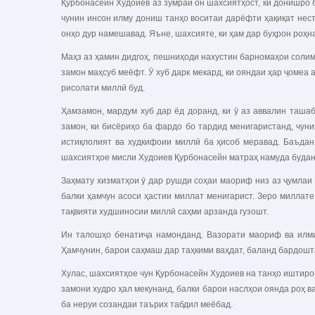
Қурбонасейн Худоиев аз зумраи он шахсиятҳост, ки донишро 
чунин инсон илму дониш танҳо воситаи дарёфти ҳақиқат нест,
онҳо дур намешавад. Яъне, шахсияте, ки ҳам дар буҳрон роҳна
Маҳз аз ҳамин дидгоҳ, пешниҳоди нахустин барномаҳои солимг
замон маҳсуб меёфт. Ӯ хуб дарк мекард, ки ояндаи ҳар ҷомеа 
рисолати миллӣ буд.
Ҳамзамон, мардум хуб дар ёд доранд, ки ӯ аз аввалин таша
замон, ки бисёриҳо ба фардо бо тардид менигаристанд, чуни
истиқлолият ва худкифоии миллӣ ба ҳисоб меравад. Баъдан 
шахсиятҳое мисли Худоиев Қурбонасейн матраҳ намуда будан
Заҳмату хизматҳои ӯ дар рушди соҳаи маориф низ аз ҷумлаи
балки ҳамчун асоси ҳастии миллат менигарист. Зеро миллате
тақвияти худшиносии миллӣ саҳми арзанда гузошт.
Ин талошҳо бенатиҷа намонданд. Вазорати маориф ва илми
Ҳамчунин, барои саҳмаш дар таҳкими ваҳдат, баланд бардошта
Хулас, шахсиятҳое чун Қурбонасейн Худоиев на танҳо иштиро
замони худро ҳал мекунанд, балки барои наслҳои оянда роҳ в
ба неруи созандаи таърих табдил меёбад.