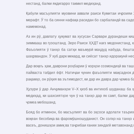
нестанд, балки якдигарро такмил медиҳанд.
Қабули масъулияти муовини аввали раиси Кумитаи иҷроияи
мерафт. Ӯ то ба синни нафақа расидан бо сарбаландӣ ва садо
намемонад.
Аз ин рӯ, давлату ҳукумат ва хусусан Сарвари дурандеши к
зиммааш во гузоштанд. Зеро Раиси ҲХДТ нағз медонистанд, ки
Фаъолияти ӯ танҳо ба сатҳи маъмурӣ маҳдуд набуда, бешта
шаҳрвандон. Ӯ хуб дарк мекард, ки сиёсат танҳо идоракунӣ не
Дар воқеъ ҳам, даврони роҳбарии ӯ корҳои созмондиҳӣ ва та
пайваста табдил ёфт. Натиҷаи чунин фаъолияти мақсаднок 
рақамҳо, он рӯҳия ва эътимодест, ки дар ин давра дар ҷомеа б
Ҳузури ӯ дар Анҷуманҳои V–X ҳизб ва интихоб шуданаш ба 
медиҳад, ки шахсиятҳое чун ӯ на танҳо дар як самт, балки 
ҷомеа мебошанд.
Бояд бо итминон, бо масъулият ва бо эҳсоси адолати таъри
воқеан бесобиқа ва фаромӯшношуданист. Он солҳо на танҳо 
васеъ, донишҳои амиқ ва таҷрибаи ғании зиндагӣ метавонанд 