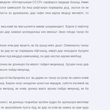
бо медали «Ихтироъкори СССР» сарфароз гардида бошад. Аммо
ҳсоси ҳамешагӣ ба пеш рафтанро парвариш дод, эҳсоси он ки
баста аз душвориҳо, дар сафи пеш қарор медод: меомӯхт, то
и маънавӣ ва масъулияти амиқи шаҳрвандист. Барои ӯ омӯзгор
риро дар замири шогирдонаш низ мекошт. Зеро оянда танҳо бо
яҳои илм дар муҳите, ки ба рушд ниёз дошт. Озмоишгоҳ танҳо
 ки дар он ҷо парвариш ёфтаанд, имрӯз дар ниҳодҳои бузурги
амони худ маҳдуд намешавад, он дар наслҳо идома меёбад.
дониш ва донишро ба мерос табдил медиҳанд. Ҳузури онҳо дар
маъно пайдо мекунад.
астӣ бисёрҷанба аст ва дарки он танҳо аз роҳи як самти илмӣ
анд. Барои онҳо зиндагии шоистаи мардум, суботи иҷтимоӣ ва
а меорад, ки илму дониш вақте арзиш пайдо мекунад, ки ба
нист, ки донишу таҷрибаи касбии худро бо арзишҳои милливу
як ҷаҳонбинии пухта буд, ки дар он илм ва ҷомеа аз ҳам ҷудо