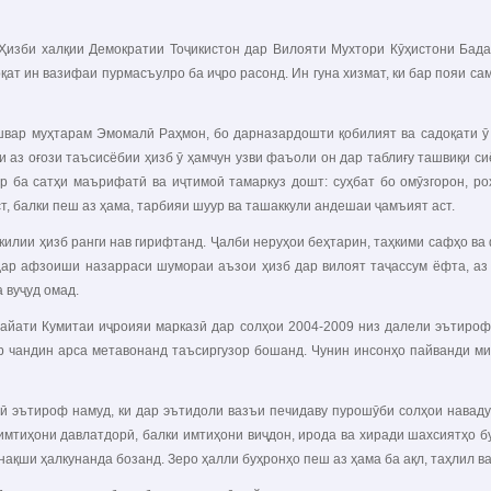
 Ҳизби халқии Демократии Тоҷикистон дар Вилояти Мухтори Кӯҳистони Бад
қат ин вазифаи пурмасъулро ба иҷро расонд. Ин гуна хизмат, ки бар пояи с
ишвар муҳтарам Эмомалӣ Раҳмон, бо дарназардошти қобилият ва садоқати 
 аз оғози таъсисёбии ҳизб ӯ ҳамчун узви фаъоли он дар таблиғу ташвиқи с
р ба сатҳи маърифатӣ ва иҷтимоӣ тамаркуз дошт: суҳбат бо омӯзгорон, ро
ст, балки пеш аз ҳама, тарбияи шуур ва ташаккули андешаи ҷамъият аст.
шкилии ҳизб ранги нав гирифтанд. Ҷалби неруҳои беҳтарин, таҳкими сафҳо в
дар афзоиши назарраси шумораи аъзои ҳизб дар вилоят таҷассум ёфта, аз 
а вуҷуд омад.
ҳайати Кумитаи иҷроияи марказӣ дар солҳои 2004-2009 низ далели эътироф
дар чандин арса метавонанд таъсиргузор бошанд. Чунин инсонҳо пайванди м
хӣ эътироф намуд, ки дар эътидоли вазъи печидаву пурошӯби солҳои навад
имтиҳони давлатдорӣ, балки имтиҳони виҷдон, ирода ва хиради шахсиятҳо б
нақши ҳалкунанда бозанд. Зеро ҳалли буҳронҳо пеш аз ҳама ба ақл, таҳлил в