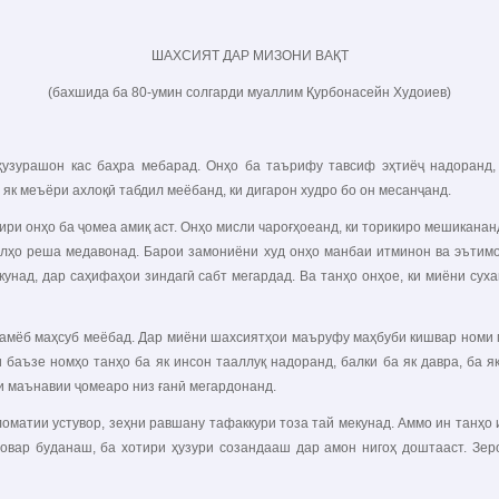
ШАХСИЯТ ДАР МИЗОНИ ВАҚТ
(бахшида ба 80-умин солгарди муаллим Қурбонасейн Худоиев)
 ҳузурашон кас баҳра мебарад. Онҳо ба таърифу тавсиф эҳтиёҷ надоранд,
 як меъёри ахлоқӣ табдил меёбанд, ки дигарон худро бо он месанҷанд.
ри онҳо ба ҷомеа амиқ аст. Онҳо мисли чароғҳоеанд, ки торикиро мешикананд
илҳо реша медавонад. Барои замониёни худ онҳо манбаи итминон ва эътимо
мекунад, дар саҳифаҳои зиндагӣ сабт мегардад. Ва танҳо онҳое, ки миёни су
амёб маҳсуб меёбад. Дар миёни шахсиятҳои маъруфу маҳбуби кишвар номи му
 баъзе номҳо танҳо ба як инсон тааллуқ надоранд, балки ба як давра, ба 
ои маънавии ҷомеаро низ ғанӣ мегардонанд.
матии устувор, зеҳни равшану тафаккури тоза тай мекунад. Аммо ин танҳо и
ъовар буданаш, ба хотири ҳузури созандааш дар амон нигоҳ доштааст. Зе