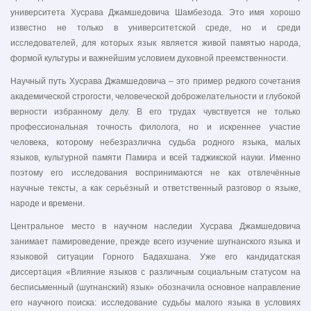
университета Хусрава Джамшедовича Шамбезода. Это имя хорошо
известно не только в университетской среде, но и среди
исследователей, для которых язык является живой памятью народа,
формой культуры и важнейшим условием духовной преемственности.
Научный путь Хусрава Джамшедовича – это пример редкого сочетания
академической строгости, человеческой доброжелательности и глубокой
верности избранному делу. В его трудах чувствуется не только
профессиональная точность филолога, но и искреннее участие
человека, которому небезразлична судьба родного языка, малых
языков, культурной памяти Памира и всей таджикской науки. Именно
поэтому его исследования воспринимаются не как отвлечённые
научные тексты, а как серьёзный и ответственный разговор о языке,
народе и времени.
Центральное место в научном наследии Хусрава Джамшедовича
занимает памироведение, прежде всего изучение шугнанского языка и
языковой ситуации Горного Бадахшана. Уже его кандидатская
диссертация «Влияние языков с различным социальным статусом на
бесписьменный (шугнанский) язык» обозначила основное направление
его научного поиска: исследование судьбы малого языка в условиях