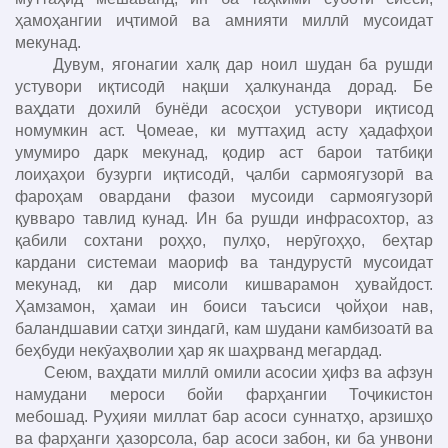
ҳамоҳангии иҷтимоӣ ва амнияти миллӣ мусоидат
мекунад.
Дувум, ягонагии халқ дар ноил шудан ба рушди
устувори иқтисодӣ нақши ҳалкунанда дорад. Бе
ваҳдати дохилӣ бунёди асосҳои устувори иқтисод
номумкин аст. Ҷомеае, ки муттаҳид асту ҳадафҳои
умумиро дарк мекунад, қодир аст барои татбиқи
лоиҳаҳои бузурги иқтисодӣ, ҷалби сармоягузорӣ ва
фароҳам овардани фазои мусоиди сармоягузорӣ
қувваро тавлид кунад. Ин ба рушди инфрасохтор, аз
қабили сохтани роҳҳо, пулҳо, нерӯгоҳҳо, беҳтар
кардани системаи маориф ва тандурустӣ мусоидат
мекунад, ки дар мисоли кишварамон ҳувайдост.
Ҳамзамон, ҳамаи ин боиси таъсиси ҷойҳои нав,
баландшавии сатҳи зиндагӣ, кам шудани камбизоатӣ ва
беҳбуди некӯаҳволии ҳар як шаҳрванд мегардад.
Сеюм, ваҳдати миллӣ омили асосии ҳифз ва афзун
намудани мероси бойи фарҳангии Тоҷикистон
мебошад. Руҳияи миллат бар асоси суннатҳо, арзишҳо
ва фарҳанги ҳазорсола, бар асоси забон, ки ба унвони