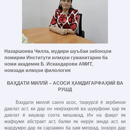
Назаршоева Чилла, мудири шуъбаи забонҳои
помирии Институти илмҳои гуманитарии ба
номи академик Б. Искандарови АМИТ,
номзади илмҳои филология
ВАҲДАТИ МИЛЛӢ – АСОСИ ҲАМДИГАРФАҲМӢ ВА
РУШД
Ваҳдати миллӣ санги асос, таҳкурсӣ ё зербинои
давлат аст, ки дар он некӯаҳволӣ ва шукуфоии ҳар як
давлат ё кишвар сохта мешавад. Ин на фақат як
мафҳуми абстракт аст, балки як нерӯи зинда аст, ки
мардумро дар як сарзамин ба ҳам меорад, онҳоро дар