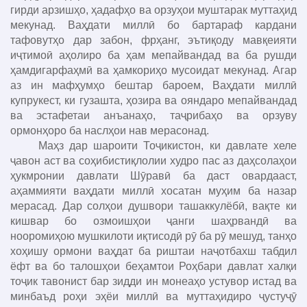
гирди арзишҳо, ҳадафҳо ва орзуҳои муштарак муттаҳид
мекунад. Ваҳдати миллӣ бо бартараф кардани
тафовутҳо дар забон, фрҳанг, эътиқоду мавқеияти
иҷтимоӣ аҳолиро ба ҳам мепайвандад ва ба рушди
ҳамдигарфаҳмӣ ва ҳамкориҳо мусоидат мекунад. Агар
аз ин мафҳумҳо бештар бароем, Ваҳдати миллӣ
купрукест, ки гузашта, ҳозира ва ояндаро мепайвандад
ва эстафетаи анъанаҳо, таҷрибаҳо ва орзуву
ормонҳоро ба наслҳои нав мерасонад.
Маҳз дар шароити Тоҷикистон, ки давлате хеле
ҷавон аст ва соҳибистиқлолии худро пас аз даҳсолаҳои
ҳукмронии давлати Шӯравӣ ба даст овардааст,
аҳаммияти ваҳдати миллӣ хосатан муҳим ба назар
мерасад. Дар солҳои душвори ташаккулёбӣ, вақте ки
кишвар бо озмоишҳои ҷанги шаҳрвандӣ ва
нооромиҳою мушкилоти иқтисодӣ рӯ ба рӯ мешуд, танҳо
хоҳишу ормони ваҳдат ба риштаи наҷотбахш табдил
ёфт ва бо талошҳои беҳамтои Роҳбари давлат халқи
тоҷик тавонист бар зидди ин монеаҳо устувор истад ва
минбаъд роҳи эҳёи миллӣ ва муттаҳидиро ҷустуҷӯ