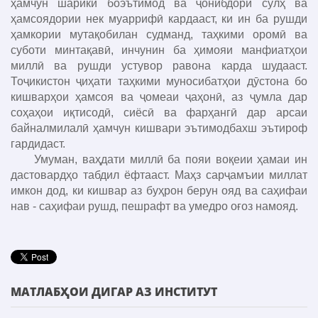
ҳамчун шарики боэътимод ва ҷонибдори сулҳ ва
ҳамсоядории нек муаррифӣ кардааст, ки ин ба рушди
ҳамкории мутақобилан судманд, таҳкими оромӣ ва
суботи минтақавӣ, инчунин ба ҳимояи манфиатҳои
миллӣ ва рушди устувор равона карда шудааст.
Тоҷикистон ҷиҳати таҳкими муносибатҳои дӯстона бо
кишварҳои ҳамсоя ва ҷомеаи ҷаҳонӣ, аз ҷумла дар
соҳаҳои иқтисодӣ, сиёсӣ ва фарҳангӣ дар арсаи
байналмилалӣ ҳамчун кишвари эътимодбахш эътироф
гардидаст.
Умуман, ваҳдати миллӣ ба пояи воқеии ҳамаи ин
дастовардҳо табдил ёфтааст. Маҳз сарҷамъии миллат
имкон дод, ки кишвар аз буҳрон берун ояд ва саҳифаи
нав - саҳифаи рушд, пешрафт ва умедро оғоз намояд.
МАТЛАБҲОИ ДИГАР АЗ ИНСТИТУТ