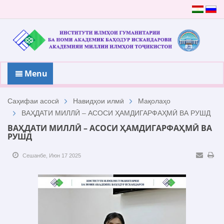
Menu
Саҳифаи асосӣ
Навидҳои илмӣ
Мақолаҳо
ВАҲДАТИ МИЛЛӢ – АСОСИ ҲАМДИГАРФАҲМӢ ВА РУШД
ВАҲДАТИ МИЛЛӢ – АСОСИ ҲАМДИГАРФАҲМӢ ВА
РУШД
Сешанбе, Июн 17 2025