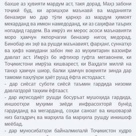
бахше аз ҳувияти мардум аст, такя дорад. Маҳз забони
тоҷикӣ буд, ки арзишҳои маънавӣ ва маданияти
беназири мо дар тӯли қарнҳо аз мардум ҳимоят
мекарданд ва имкон намедоданд, ки аз саҳифаи таърих
нопадид гардем. Ва имрӯз ин мерос асоси маънавияти
моро ҳамчун якпорчагии беназир нигоҳ медорад.
Бинобар ин эҳё ва рушди маънавият, фарҳанг, суннатҳо
ва ҳифз намудани забон яке аз муҳимтарин вазоифи
давлат аст. Имрӯз бо ифтихор гуфта метавонем, ки
Тоҷикистони имрӯза кишварест, ки Ваҳдати миллӣ на
танҳо ҳамчун шиор, балки ҳамчун воқеияти зинда дар
тамоми паҳлӯҳои ҳаёт рушд ёфта истодааст.
- дар сиёсат суботи сиёсӣ таъмин гардида низоми
давлатдорӣ таҳким ёфтааст.
- дар иқтисодиёт рушди босуръат мушоҳида гардида,
иншоотҳои муҳими зиёди инфрасохторӣ бунёд
гардиданд ва мегарданд, соҳаи саноат ва кишоварзӣ
низ батадриҷ ва марҳила ба марҳила рушду инкишоф
меёбад.
- дар муносибатҳои байналмилалӣ Тоҷикистон худро