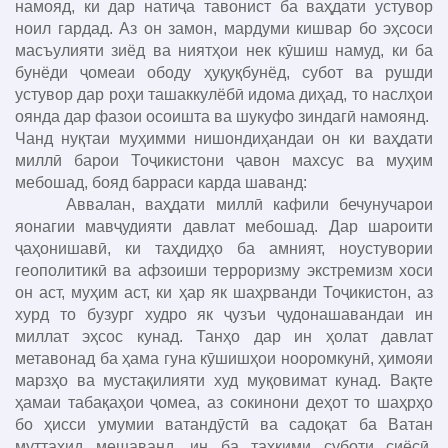
намояд, ки дар натиҷа тавонист ба ваҳдати устувор
ноил гардад. Аз он замон, мардуми кишвар бо эҳсоси
масъулияти зиёд ва ниятҳои нек кӯшиш намуд, ки ба
бунёди ҷомеаи ободу ҳуқуқбунёд, субот ва рушди
устувор дар роҳи ташаккулёбӣ идома диҳад, то наслҳои
оянда дар фазои осоишта ва шукуфо зиндагӣ намоянд.
Чанд нуқтаи муҳимми нишондиҳандаи он ки ваҳдати
миллӣ барои Тоҷикистони ҷавон махсус ва муҳим
мебошад, бояд барраси карда шаванд:
Аввалан, ваҳдати миллӣ кафили бечунучарои
яонагии мавҷудияти давлат мебошад. Дар шароити
ҷаҳонишавӣ, ки таҳдидҳо ба амният, ноустувории
геополитикӣ ва афзоиши терроризму экстремизм хоси
он аст, муҳим аст, ки ҳар як шаҳрванди Тоҷикистон, аз
хурд то бузург худро як ҷузъи ҷудонашавандаи ин
миллат эҳсос кунад. Танҳо дар ин ҳолат давлат
метавонад ба ҳама гуна кӯшишҳои нооромкунӣ, ҳимояи
марзҳо ва мустақилияти худ муқовимат кунад. Вақте
ҳамаи табақаҳои ҷомеа, аз сокинони деҳот то шаҳрҳо
бо ҳисси умумии ватандӯстӣ ва садоқат ба Ватан
муттаҳид мешаванд, ин ба таҳкими суботи сиёсӣ,