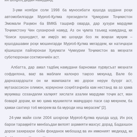
ин шоҳроҳ дидан намуданд.
3-уми ноябри соли 1998 ба муносибати кушода шудани роҳи
автомобилгарди Мурғоб-Қулма президенти Ҷумҳурии Тоҷикистон
Эмомали Раҳмон ба ВМКБ ташриф оварда, дар ҳузури мардуми
Тоҷикистону Чин суханронӣ намуд. Аз он ҷумла таъкид намуданд, ки
“боиси хушнудист, ки имрӯз мо шоҳиди боз як воқеаи муҳим –
кушодашавии роҳи мошингарди Мурғоб-Қулма мегардем, ки натиҷаҳои
кӯшишҳои пайгиронаи Ҳукумати Чумхурии Тоҷикистон ва меҳнати
суботкоронаи сохтмончиён аст.
Албатта, дар амал тадбиқ намудани барномаи пурвусъат меҳнати
софдилона, вақт ва маблағи калонро тақозо мекунад. Вале бо
дарназардошти он ки мамлакати мо дорои неруи бузург аст,
мутахассисон олимон, коркунони соҳибтаҷриба кам нестанд ва аз ҳама
муҳимаш созандагии халқият хислати азалии мардуми тоҷик аст, ман
боварӣ дорам, ки мо ҳама мушкилоти мавҷударо паси сар мекунем, ба
ҳамаи сахтиҳо тоб меорем ва ба муроди хеш мерасем” [2].
24-уми майи соли 2004 шоҳроҳи Мурғоб-Қулма кушода шуд. Ин роҳ
барои тараққиёти минбаъдаи вилоят аҳамияти махсус дорад. Бадахшон
дорои захираҳои бойи фоиданок мебошад ва ин имконият медиҳад, ки