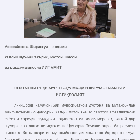
Азорабекова Ширингул – ходими
калони шуъбаи таърих, бостоншиносӣ
ва мардумшиносии ИИГ АМИТ
СОХТМОНИ РОҲИ МУРҒОБ-ҚУЛМА-ҚАРОҚУРУМ – САМАРАИ
ИСТИҚЛОЛИЯТ
Инкишофи ҳамаҷонибаи муносибатҳои дустона ва мутақобилан
манфиатбахш бо Ҷумҳурии Халқии Хитой яке аз самтҳои афзалиятноки
сиёсати хориҷии Ҷумҳурии Тоҷикистон ба ҳисоб меравад. Хитой дар
шумори аввалинҳо истиқлолияти Ҷумҳурии Тоҷикистонро ба расмият
шинохта, бо кишвари мо муносибатҳои дипломатиро барқарор намуд.
Муносибатҳои дипломатӣ байни Ҷумҳурии Тоҷикистон ва Ҷумҳурии