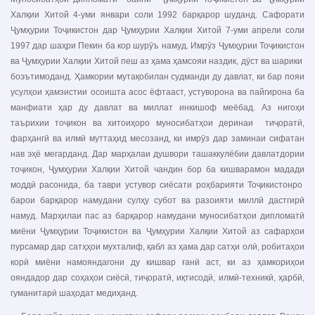
Халқии Хитой 4-уми январи соли 1992 барқарор шуданд. Сафорати
Ҷумҳурии Тоҷикистон дар Ҷумҳурии Халқии Хитой 7-уми апрели соли
1997 дар шаҳри Пекин ба кор шурӯъ намуд. Имрӯз Ҷумҳурии Тоҷикистон
ва Ҷумҳурии Халқии Хитой пеш аз ҳама ҳамсояи наздик, дӯст ва шарики
боэътимоданд. Ҳамкории мутақобилан судманди ду давлат, ки бар пояи
усулҳои ҳамзистии осоишта асос ёфтааст, устуворона ва пайгирона ба
манфиати ҳар ду давлат ва миллат инкишоф меёбад. Аз нигоҳи
таърихии тоҷикон ва хитоиҳоро муносибатҳои деринаи тиҷоратӣ,
фарҳангӣ ва илмӣ муттаҳид месозанд, ки имрӯз дар заминаи сифатан
нав эҳё мегарданд. Дар марҳалаи душвори ташаккулёбии давлатдории
тоҷикон, Ҷумҳурии Халқии Хитой чандин бор ба кишварамон мадади
моддӣ расонида, ба таври устувор сиёсати роҳбарияти Тоҷикистонро
барои барқарор намудани сулҳу субот ва разоияти миллӣ дастгирӣ
намуд. Марҳилаи пас аз барқарор намудани муносибатҳои дипломатӣ
миёни Ҷумҳурии Тоҷикистон ва Ҷумҳурии Халқии Хитой аз сафарҳои
пурсамар дар сатҳҳои мухталиф, қабл аз ҳама дар сатҳи олӣ, робитаҳои
корӣ миёни намояндагони ду кишвар ғанӣ аст, ки аз ҳамкориҳои
ояндадор дар соҳаҳои сиёсӣ, тиҷоратӣ, иқтисодӣ, илмӣ-техникӣ, ҳарбӣ,
гуманитарӣ шаҳодат медиҳанд.