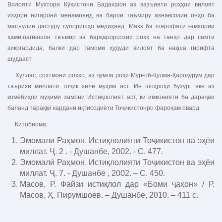
Вилояти Мухтори Кӯҳистони Бадахшон аз вазъияти роҳҳои вилоят
изҳори нигаронӣ менамоянд ва барои таъмиру азнавсозии онҳо ба
масъулин дастуру супоришҳо медиҳанд. Маҳз ба шарофати ғамхории
ҳамешагиашон таъмир ва барқарорсозии роҳҳ на танҳо дар самти
зикргардида, балки дар тамоми ҳудуди вилоят ба нақша гирифта
шудааст.
Хуллас, сохтмони роҳҳо, аз ҷумла роҳи Мурғоб-Қулма-Қароқурум дар
таърихи миллати тоҷик хеле муҳим аст. Ин шоҳроҳи бузург яке аз
комёбиҳои муҳими замони Истиқлолият аст, ки имконияти ба дараҷаи
баланд тараққӣ кардани иқтисодиёти Тоҷикистонро фароҳам овард.
Китобнома:
Эмомалӣ Раҳмон. Истиқлолияти Тоҷикистон ва эҳёи
миллат. Ҷ. 2 . - Душанбе, 2002. - С. 477.
Эмомалӣ Раҳмон. Истиқлолияти Тоҷикистон ва эҳёи
миллат. Ҷ. 7. - Душанбе , 2002. – С. 450.
Масов, Р. Файзи истиқлол дар «Боми ҷаҳон» / Р.
Масов, Ҳ. Пирумшоев. – Душанбе, 2010. – 411 с.