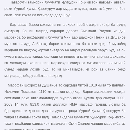
Тавассути ғамхории Ҳукумати Ҷумҳурии Тоҷикистон навбати аввали
роҳи Мурғоб-Қулма-Қароқурум дар муддати кутоҳ, яъне то 1-уми ноябри
соли 1998 сохта ба истифода дода шуд.
Дар аввал барои сохтмони ин шоҳроҳ проблемаҳои зиёде ба вуҷуд
омаданд. Бо ин мақсад сардори давлат Эмомалӣ Раҳмон чандин
маротиба бо роҳбарияти Ҳукумати Чин дар шаҳрҳои Пекин ва Душанбе
мулоқот намуд. Албатта, барои сохтмон ва ба сатҳи ҷаҳонӣ мутобиқ
кардани ин шоҳроҳ корҳои зиёдеро ба анҷом расондан зарур буд. Аз он
ҷумла мумфарш карда, қад-қади он иншооти комуникатсионии шаҳракҳо
ва маҳалҳои аҳолинишин, марказҳои савдо ва хизматрасонии маишӣ
бунёд кардан лозим буд, то ки минтақаҳое, ки роҳ аз байни онҳо
мегузарад, ободу зеботар гарданд.
Масофаи шоҳроҳ аз Душанбе то сарҳади Хитой 1010 км ва то Давлати
Исломии Покистон 1110 км ташкил медиҳад. Барои амалсозии лоиҳаи
сохтмони роҳи автомобилгарди Мурғоб ағбаи Қулма дар солҳои 2000-
2003 14 млн. 813,0 ҳазор доллари ИМА масраф гардид. Лозим ба
ёдоварист, ки дар он давраи душвор роҳи Мурғоб-Қулма-Қароқурум ба
таври замонавӣ сохта шуд. Намояндагии Ҳукумати Ҷумҳурии Тоҷикистон
таҳти роҳбарии сарвазири мамлакат Оқил Оқилов чандин маротиба аз