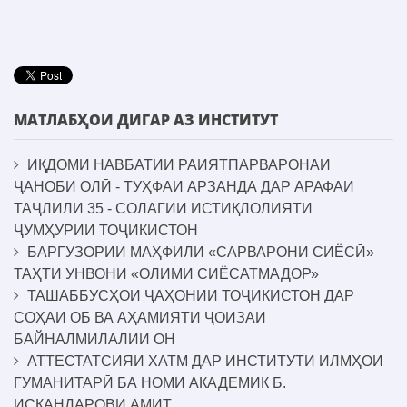
МАТЛАБҲОИ ДИГАР АЗ ИНСТИТУТ
ИҚДОМИ НАВБАТИИ РАИЯТПАРВАРОНАИ
ҶАНОБИ ОЛӢ - ТУҲФАИ АРЗАНДА ДАР АРАФАИ
ТАҶЛИЛИ 35 - СОЛАГИИ ИСТИҚЛОЛИЯТИ
ҶУМҲУРИИ ТОҶИКИСТОН
БАРГУЗОРИИ МАҲФИЛИ «САРВАРОНИ СИЁСӢ»
ТАҲТИ УНВОНИ «ОЛИМИ СИЁСАТМАДОР»
ТАШАББУСҲОИ ҶАҲОНИИ ТОҶИКИСТОН ДАР
СОҲАИ ОБ ВА АҲАМИЯТИ ҶОИЗАИ
БАЙНАЛМИЛАЛИИ ОН
АТТЕСТАТСИЯИ ХАТМ ДАР ИНСТИТУТИ ИЛМҲОИ
ГУМАНИТАРӢ БА НОМИ АКАДЕМИК Б.
ИСКАНДАРОВИ АМИТ