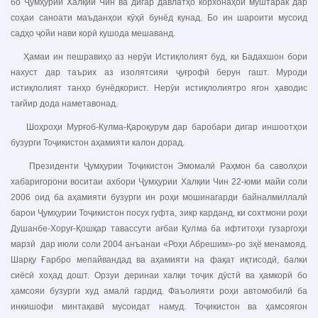
бо Ҷумҳурии Халқии Чин ва дигар давлатҳо корхонаҳои муштарак дар
соҳаи саноати маъданҳои кӯҳӣ бунёд кунад. Бо ин шароити мусоид
садҳо ҷойи нави корӣ кушода мешаванд.
Ҳамаи ин пешравиҳо аз нерӯи Истиқлолият буд, ки Бадахшон бори
нахуст дар таърих аз изолятсияи ҷуғрофӣ берун гашт. Муроди
истиқлолият танҳо бунёдкорист. Нерӯи истиқлолиятро ягон ҳаводис
тағйир дода наметавонад.
Шоҳроҳи Мурғоб-Кулма-Қароқурум дар баробари дигар иншоотҳои
бузурги Тоҷикистон аҳамияти калон дорад.
Президенти Ҷумҳурии Тоҷикистон Эмомалӣ Раҳмон ба саволҳои
хабаригорони воситаи ахбори Ҷумҳурии Халқии Чин 22-юми майи соли
2006 оид ба аҳамияти бузурги ин роҳи мошинагарди байналмиллалӣ
барои Ҷумҳурии Тоҷикистон посух гуфта, зикр карданд, ки сохтмони роҳи
Душанбе-Хоруғ-Қошқар тавассути ағбаи Қулма ба ифтитоҳи гузаргоҳи
марзӣ дар июли соли 2004 анъанаи «Роҳи Абрешим»-ро эҳё менамояд.
Шарқу Ғарбро мепайвандад ва аҳамияти на фақат иқтисодӣ, балки
сиёсӣ хоҳад дошт. Орзуи деринаи халқи тоҷик дӯстӣ ва ҳамкорӣ бо
ҳамсояи бузурги худ амалӣ гардид. Фаъолияти роҳи автомобилӣ ба
инкишофи минтақавӣ мусоидат намуд. Тоҷикистон ва ҳамсоягон