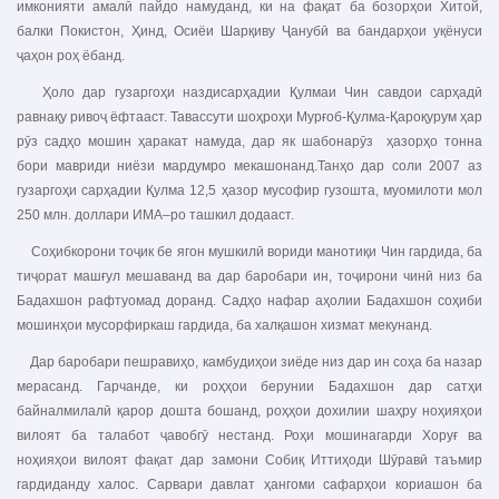
имконияти амалӣ пайдо намуданд, ки на фақат ба бозорҳои Хитой,
балки Покистон, Ҳинд, Осиёи Шарқиву Ҷанубӣ ва бандарҳои уқёнуси
ҷаҳон роҳ ёбанд.
Ҳоло дар гузаргоҳи наздисарҳадии Қулмаи Чин савдои сарҳадӣ
равнақу ривоҷ ёфтааст. Тавассути шоҳроҳи Мурғоб-Қулма-Қароқурум ҳар
рӯз садҳо мошин ҳаракат намуда, дар як шабонарӯз ҳазорҳо тонна
бори мавриди ниёзи мардумро мекашонанд.Танҳо дар соли 2007 аз
гузаргоҳи сарҳадии Қулма 12,5 ҳазор мусофир гузошта, муомилоти мол
250 млн. доллари ИМА–ро ташкил додааст.
Соҳибкорони тоҷик бе ягон мушкилӣ вориди манотиқи Чин гардида, ба
тиҷорат машғул мешаванд ва дар баробари ин, тоҷирони чинӣ низ ба
Бадахшон рафтуомад доранд. Садҳо нафар аҳолии Бадахшон соҳиби
мошинҳои мусорфиркаш гардида, ба халқашон хизмат мекунанд.
Дар баробари пешравиҳо, камбудиҳои зиёде низ дар ин соҳа ба назар
мерасанд. Гарчанде, ки роҳҳои берунии Бадахшон дар сатҳи
байналмилалӣ қарор дошта бошанд, роҳҳои дохилии шаҳру ноҳияҳои
вилоят ба талабот ҷавобгӯ нестанд. Роҳи мошинагарди Хоруғ ва
ноҳияҳои вилоят фақат дар замони Собиқ Иттиҳоди Шӯравӣ таъмир
гардиданду халос. Сарвари давлат ҳангоми сафарҳои кориашон ба