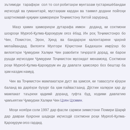
эътимоди тарафҳои сол то сол робитаҳои мунтазам густаришёбандаи
иқтисодӣ ва гуманитарӣ, мустаҳкам кардан ва такмил додани пойгоҳи
шартномавӣ-ҳуқуқии ҳамкориҳои Тоҷикистону Хитой заруранд.
Маҳз ҳамин ҳамкориҳои дутарафа имкон доданд, ки сохтмони
шоҳроҳи Мурғоб-Қулма-Қарокурум оғоз ёбад. Ин роҳ Тоҷикистонро бо
Чин, Покистон, Эрон, Ҳинд ва бандарҳои калонтарини ҷаҳонӣ
мепайвандад. Вилояти Мухтори Кӯҳистони Бадахшон имрӯзҳо бо
вилоятҳои Ҷумҳурии Халқии Чин равобити тиҷоратӣ дорад, ки барои
рушди иқтисодии Ҷумҳурии Тоҷикистон мусоидат менамояд. Сохтмони
роҳи Мурғоб-Қулма-Қароқурум ин ду давлати ҳамсояро боз бештар ба
ҳам наздик намуд.
Чин ва Тоҷикистон мамлакатҳои дуст ва ҳамсоя, ки тавассути кӯҳҳои
баланд ва дарёҳои бузург ба ҳам пайвастаанд. Дӯстии халқҳои ҳар ду
мамлакат таърихи қадимӣ доранд, гуфта буд, ходими давлатию
ҷамъиятии Ҷумҳурии Халқии Чин
Цзян Цзэмин.
Моҳи ноябри соли 1997 дар фасли сармои зимистони Помири Шарқӣ
дар давраи буҳрони шадиди иқтисодӣ сохтмони роҳи Мурғоб-Қулма-
Қароқурум оғоз гардид.