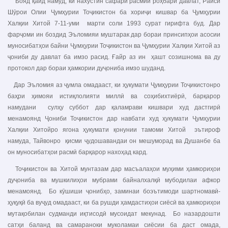
Бояд қайд намуд, ки нахустин сафари расмии роҳбари давлат, Раиси
Шӯрои Олии Ҷумҳурии Тоҷикистон ба хориҷи кишвар ба Ҷумҳурии
Халқии Хитой 7-11-уми марти соли 1993 сурат гирифта буд. Дар
фарҷоми ин боздид Эъломияи муштарак дар бораи принсипҳои асосии
муносибатҳои байни Ҷумҳурии Тоҷикистон ва Ҷумҳурии Халқии Хитой аз
ҷониби ду давлат ба имзо расид. Ғайр аз ин ҳашт созишнома ва ду
протокол дар бораи ҳамкории дуҷониба имзо шуданд.
Дар Эъломия аз ҷумла омадааст, ки ҳукумати Ҷумҳурии Тоҷикистонро
баҳри ҳимояи истиқлолияти миллӣ ва соҳибихтиёрӣ, барқарор
намудани сулҳу суббот дар қаламрави кишвари худ дастгирӣ
менамоянд Ҷониби Тоҷикистон дар навбати худ ҳукумати Ҷумҳурии
Халқии Хитойро ягона ҳукумати қонунии тамоми Хитой эътироф
намуда, Тайвонро қисми ҷудошавандаи он мешуморад ва Душанбе ба
он муносибатҳои расмӣ барқарор нахоҳад кард.
Тоҷикистон ва Хитой мунтазам дар масъалаҳои муҳими ҳамкориҳои
дуҷониба ва мушкилиҳои мубрами байналхалқӣ мубодилаи афкор
менамоянд. Бо кӯшиши ҷонибҳо, заминаи боэътимоди шартномавӣ-
ҳуқуқӣ ба вуҷуд омадааст, ки ба рушди ҳамдастиҳои сиёсӣ ва ҳамкориҳои
мутақобилан судманди иқтисодӣ мусоидат мекунад. Бо назардошти
сатҳи баланд ва самараноки муколамаи сиёсии ба даст омада,