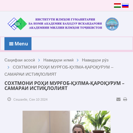
Menu
Саҳифаи асосӣ
Навидҳои илмӣ
Навидҳои рӯз
СОХТМОНИ РОҲИ МУРҒОБ-ҚУЛМА-ҚАРОҚУРУМ –
САМАРАИ ИСТИҚЛОЛИЯТ
СОХТМОНИ РОҲИ МУРҒОБ-ҚУЛМА-ҚАРОҚУРУМ –
САМАРАИ ИСТИҚЛОЛИЯТ
Сешанбе, Сен 10 2024