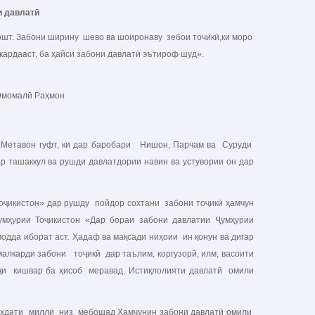
и давлат
ӣ
ошт. Забони ширину шево ва шоиронаву зебои точикӣ,ки моро
ардааст, ба ҳайси забони давлатӣ эътироф шуд».
аҳмон
Метавон гуфт, ки дар баробари Нишон, Парчам ва Суруди
ташаккул ва рушди давлатдории навин ва устувории он дар
.
ҷикистон» дар рушду пойдор сохтани забони тоҷикӣ ҳамчун
мҳурии Тоҷикистон «Дар бораи забони давлатии Ҷумҳурии
 модда иборат аст. Ҳадаф ва мақсади ниҳоии ин қонун ва дигар
лкарди забони тоҷикӣ дар таълим, коргузорӣ, илм, васоити
и кишвар ба ҳисоб меравад. Истиқлолияти давлатӣ омили
ҳдати миллӣ низ мебошад Хамчунин забони давлатӣ омили