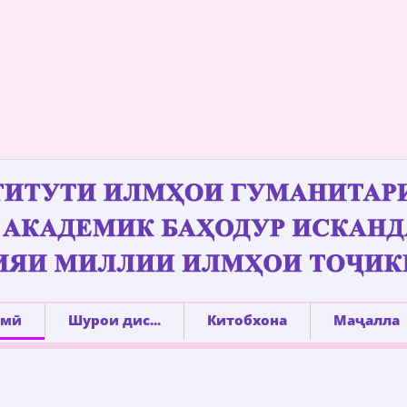
лмӣ
Шурои дис...
Китобхона
Маҷалла