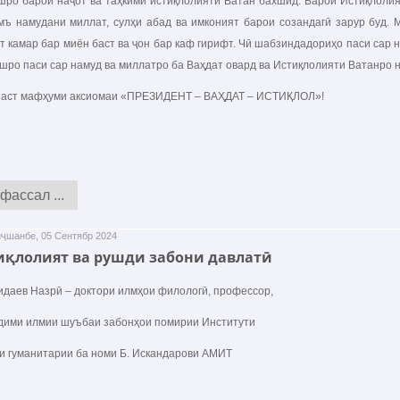
шро барои наҷот ва таҳкими истиқлолияти Ватан бахшид. Барои Истиқлолия
мъ намудани миллат, сулҳи абад ва имконият барои созандагӣ зарур буд.
т камар бар миён баст ва ҷон бар каф гирифт. Чӣ шабзиндадориҳо паси сар 
шро паси сар намуд ва миллатро ба Ваҳдат овард ва Истиқлолияти Ватанро н
т мафҳуми аксиомаи «ПРЕЗИДЕНТ – ВАҲДАТ – ИСТИҚЛОЛ»!
фассал ...
ҷшанбе, 05 Сентябр 2024
иқлолият ва рушди забони давлатӣ
даев Назрӣ – доктори илмҳои филологӣ, профессор,
дими илмии шуъбаи забонҳои помирии Институти
и гуманитарии ба номи Б. Искандарови АМИТ