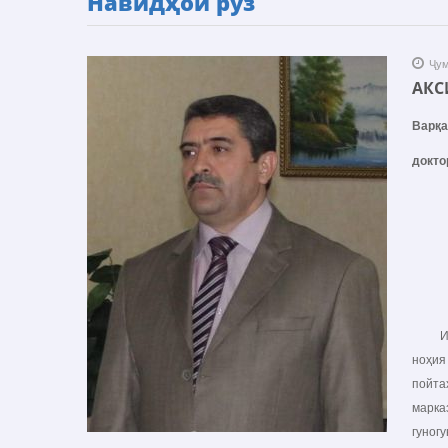
Навидҳои рӯз
Ҷум
АКС
Варқ
докто
Истиқ
ноҳия
пойта
марка
гуног