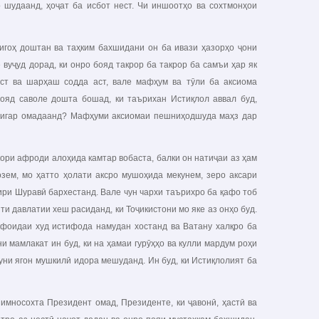
шудаанд, ҳоҷат ба исбот нест. Чи иншоотҳо ва сохтмонҳои
оҳ доштан ва таҳким бахшидани он ба ивази ҳазорҳо ҷони
вуҷуд дорад, ки онро бояд такрор ба такрор ба самъи ҳар як
т ва шарҳаш содда аст, вале мафҳум ва тӯли ба аксиома
ояд саволе дошта бошад, ки таърихан Истиқлол аввал буд,
и дигар омадаанд? Мафҳуми аксиомаи пешниҳодшуда маҳз дар
и афроди алоҳида камтар вобаста, балки он натиҷаи аз ҳам
зем, мо ҳатто ҳолати аксро мушоҳида мекунем, зеро аксари
ри Шуравӣ бархестанд. Вале чун чархи таърихро ба қафо тоб
и давлатии хеш расиданд, ки Тоҷикистони мо яке аз онҳо буд.
 фоидаи худ истифода намудан хостанд ва Ватану халқро ба
 мамлакат ин буд, ки на ҳамаи гурӯҳҳо ва кулли мардум роҳи
уни ягон мушкилӣ идора мешуданд. Ин буд, ки Истиқлолият ба
мносохта Президент омад, Президенте, ки ҷавонӣ, ҳастӣ ва