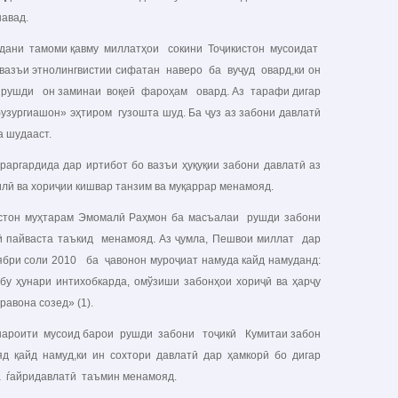
шавад.
дани тамоми қавму миллатҳои сокини Тоҷикистон мусоидат
вазъи этнолингвистии сифатан наверо ба вуҷуд овард,ки он
 рушди он заминаи воқеӣ фароҳам овард. Аз тарафи дигар
узургиашон» эҳтиром гузошта шуд. Ба ҷуз аз забони давлатӣ
а шудааст.
гардида дар иртибот бо вазъи ҳуқуқии забони давлатӣ аз
лӣ ва хориҷии кишвар танзим ва муқаррар менамояд.
тон муҳтарам Эмомалӣ Раҳмон ба масъалаи рушди забони
ҷӣ пайваста таъкид менамояд. Аз ҷумла, Пешвои миллат дар
ябри соли 2010 ба ҷавонон муроҷиат намуда кайд намуданд:
бу ҳунари интихобкарда, омўзиши забонҳои хориҷӣ ва ҳарҷу
авона созед» (1).
роити мусоид барои рушди забони тоҷикӣ Кумитаи забон
д қайд намуд,ки ин сохтори давлатӣ дар ҳамкорӣ бо дигар
а ѓайридавлатӣ таъмин менамояд.