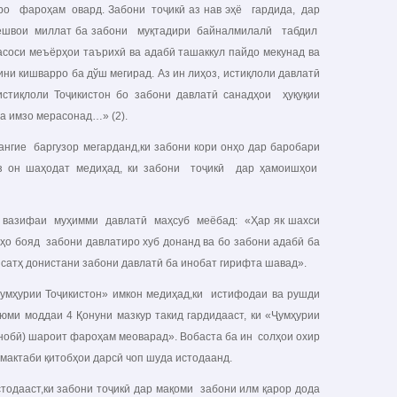
ароҳам овард. Забони тоҷикӣ аз нав эҳё гардида, дар
ешвои миллат ба забони муқтадири байналмилалӣ табдил
асоси меъёрҳои таърихӣ ва адабӣ ташаккул пайдо мекунад ва
ни кишварро ба дўш мегирад. Аз ин лиҳоз, истиқлоли давлатӣ
стиқлоли Тоҷикистон бо забони давлатӣ санадҳои ҳуқуқии
а имзо мерасонад…» (2).
гие баргузор мегарданд,ки забони кори онҳо дар баробари
 аз он шаҳодат медиҳад, ки забони тоҷикӣ дар ҳамоишҳои
вазифаи муҳимми давлатӣ маҳсуб меёбад: «Ҳар як шахси
ҳо бояд забони давлатиро хуб донанд ва бо забони адабӣ ба
 сатҳ донистани забони давлатӣ ба инобат гирифта шавад».
мҳурии Тоҷикистон» имкон медиҳад,ки истифодаи ва рушди
ми моддаи 4 Қонуни мазкур такид гардидааст, ки «Ҷумҳурии
нобӣ) шароит фароҳам меоварад». Вобаста ба ин солҳои охир
омактаби қитобҳои дарсӣ чоп шуда истодаанд.
одааст,ки забони тоҷикӣ дар мақоми забони илм қарор дода