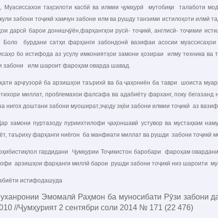
. Муасиссахои таҳсилоти касбӣ ва илмии ҷумҳурӣ мутобиқи талаботи мод
кули забони тоҷикӣ хамчун забони илм ва рушду танзими истилоҳоти илмӣ 
ҳои дарсӣ барои донишҷӯён,фарҳангҳои русӣ- тоҷикӣ, англисӣ- тоҷикии ист
 Боло бурдани сатҳи фарҳанги забондонӣ вазифаи асосии муассисаҳо
исаҳо бо истифода аз усулу имкониятҳои замони ҳозираи илму техника ва 
и забони илм шароит фароҳам оварда шавад.
и арҷгузорӣ ба арзишҳои таърихӣ ва ба ҷаҳониён ба таври шоиста муарр
тихори миллат, проблемахои фалсафа ва адабиёту фарханг, поку бегазанд 
оза нигох доштани забони муошират,эҷоду эҳёи забони илмии тоҷикӣ аз ваз
амони пуртазоду пуриихтилофи ҷаҳоншавӣ устувор ва мустаҳкам намуда
ёт, таъриху фарҳанги ниёгон ба манфиати миллат ва рушди забони тоҷикӣ 
истиқлол гардидани Ҷумҳурии Тоҷикистон баробари фароҳам овардани 
офи арзишҳои фарҳанги миллӣ барои рушди забони тоҷикӣ низ шароити му
иёти истифодашуда
уханронии Эмомалӣ Раҳмон ба муносибати Рӯзи забони да
010 //Ҷумҳурият 2 сентябри соли 2014 № 171 (22 476)