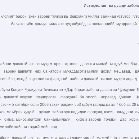
Исти
қ
лолият ва рушди забон
қлолият барои эҳёи забони тоҷикӣ ва фарҳанги миллӣ заминаи устувор гуз
ба ҷаҳониён ҳамчун миллати куҳанбунёд ва қавми ориёӣ муарраифӣ к
Эмомалӣ Р
и давлатӣ яке аз муҳимтарин аркони давлати миллӣ маҳсуб меёбад. 
 забони давлатӣ низ ба қатори муқаддасоти миллӣ дохил мешавад. Дар 
 сиёсӣ иқтисодӣ, иҷтимои ва фарҳангӣ забони давлатӣ нақши муҳим дорад
и Қонуни Ҷумҳурии Тоҷикистон «Дар бораи забони давлатии Ҷумҳурии То
и давлатӣ воқеаи тақдирсози фарҳангӣ ба ҳисоб меравад. Қонуни Ҷу
истон» 5 октябри соли 2009 таҳти рақами 553 қабул гардид,ки аз 7 боб ва 28
ҳои меъёрии ҳуқукӣ рушди забон чун падидаи фарҳанг, васеъ намудани ама
и омма, муносибатҳои байналмилалӣ, ҳифзи забони тоҷикӣ дар хориҷ
ми зҳёи забони тоҷикӣ мебошад.
и давлатӣ яке аз рукнҳои давлатдории миллӣ махсуб ёфта, омили ва