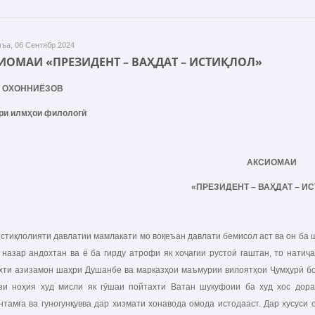
ъа, 06 Сентябр 2024
ИОМАИ «ПРЕЗИДЕНТ – ВАҲДАТ – ИСТИҚЛОЛ»
а ОХОННИЁЗОВ
ри илмҳои филологӣ
АКСИОМАИ
«
ПРЕЗИДЕНТ
–
ВАҲДАТ
–
ИС
лолияти давлатии мамлакати мо воқеъан давлати бемисол аст ва он ба шар
 назар андохтан ва ё ба гирду атрофи як хоҷагии рустоӣ гаштан, то нати
хти азизамон шаҳри Душанбе ва марказҳои маъмурии вилоятҳои Ҷумҳурӣ бош
зи ноҳия худ мисли як гӯшаи пойтахти Ватан шукуфоии ба худ хос дора
унтамға ва гуногунқувва дар хизмати хонавода омода истодааст. Дар хусуси о