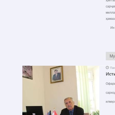
ҳаёта
сарҷа
милла
ҳамаа
Ин ас
Му
Пан
Ист
Офари
сархо
илмҳо