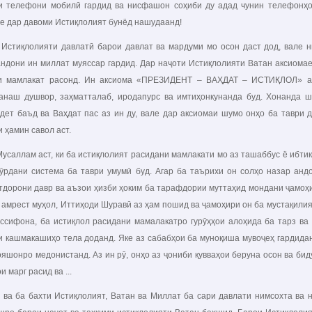
и телефони мобилӣ гардид ва нисфашон соҳиби ду адад чунин телефонҳо 
ге дар давоми Истиқлолият бунёд нашудаанд!
лолияти давлатӣ барои давлат ва мардуми мо осон даст дод, вале ниг
ндони ин миллат муяссар гардид. Дар наҷоти Истиқлолияти Ватан аксиомае 
и мамлакат расонд. Ин аксиома «ПРЕЗИДЕНТ – ВАҲДАТ – ИСТИҚЛОЛ» ас
анаш душвор, заҳматталаб, иродапурс ва имтиҳонкунанда буд. Хонанда ш
дет баъд ва Ваҳдат пас аз ин ду, вале дар аксиомаи шумо онҳо ба тавр
 ҳамин савол аст.
лам аст, ки ба истиқлолият расидани мамлакати мо аз ташаббус ё ибтикор
ӯрдани система ба таври умумӣ буд. Агар ба таърихи он солҳо назар андо
тдорони давр ва аъзои ҳизби ҳоким ба тарафдории муттаҳид мондани ҷамоҳи
 амрест муҳол, Иттиҳоди Шуравӣ аз ҳам пошид ва ҷамоҳири он ба мустақилият
ссифона, ба истиқлол расидани мамалакатро гурӯҳҳои алоҳида ба тарз ва
и кашмакашиҳо тела доданд. Яке аз сабабҳои ба муноқиша мувоҷеҳ гардидани
яшонро медонистанд. Аз ин рӯ, онҳо аз ҷониби қувваҳои беруна осон ва бид
и марг расид ва ...
а ба бахти Истиқлолият, Ватан ва Миллат ба сари давлати нимсохта ва ни