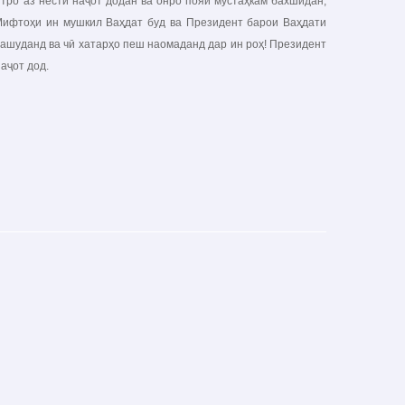
тро аз нестӣ наҷот додан ва онро пояи мустаҳкам бахшидан,
 Мифтоҳи ин мушкил Ваҳдат буд ва Президент барои Ваҳдати
нашуданд ва чӣ хатарҳо пеш наомаданд дар ин роҳ! Президент
аҷот дод.