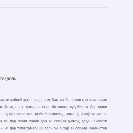
ТИҚЛОЛ
»
ҳи забонӣ эҳтиёҷ надорад. Бас аст ба симои ҳар як маркази
ҷаи Истиқлол ва самараи онро ба чашми худ бинем. Дар шони
ад чӣ тавсифҳое, ки ба бор наоянд, каманд. Имрӯзҳо ҳар як
д ва дар пеши хонаи ҳар як сокини дилхоҳ деҳа нақлиёти
н, ки дар тӯли ҳамагӣ 20 соли охир ҳар як сокини Тоҷикистон