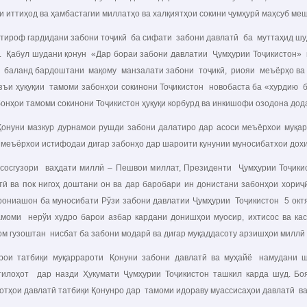
и иттиҳод ва ҳамбастагии миллатҳо ва халқиятҳои сокини ҷумҳурӣ маҳсуб ме
оф гардидани забони тоҷикӣ ба сифати забони давлатӣ ба муттаҳид шу
. Қабул шудани қонун «Дар бораи забони давлатии Ҷумҳурии Тоҷикистон» 
 баланд бардоштани мақому манзалати забони тоҷикӣ, риояи меъёрҳо ва
зъи ҳуқуқии тамоми забонҳои сокинони Тоҷикистон новобаста ба «хурдию б
бонҳои тамоми сокинони Тоҷикистон ҳуқуқи корбурд ва инкишофи озодона дод
и мазкур дурнамои рушди забони далатиро дар асоси меъёрхои муқаррар
 меъёрхои истифодаи дигар забонҳо дар шароити кунунии муносибатхои дохи
узори ваҳдати миллӣ – Пешвои миллат, Президенти Ҷумҳурии Тоҷикис
тӣ ва пок нигоҳ доштани он ва дар баробари ин донистани забонҳои хори
рониашон ба муносибати Рўзи забони давлатии Ҷумҳурии Тоҷикистон 5 окт
моми нерўи худро барои азбар кардани донишҳои муосир, ихтисос ва кас
ом гузоштан нисбат ба забони модарӣ ва дигар муқаддасоту арзишҳои миллӣ р
 татбиқи муқаррароти Қонуни забони давлатӣ ва муҳайё намудани ша
тилоҳот дар назди Ҳукумати Ҷумҳурии Тоҷикистон ташкил карда шуд. Боя
отҳои давлатӣ татбиқи Қонунро дар тамоми идораву муассисаҳои давлатӣ в