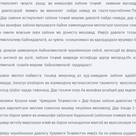
лолият ҷиҳати рушд ва инкишофи забони тоҷикӣ заминаи мусоидро ф
 давлатдорӣ мавқеъ ва манзалат пайдо намуд ва таҳти пуштибонии П
«Дар замони истиқлолият забони тоҷикӣ мақоми давлатӣ пайдо намуда, дар 
бан вазифаи забони муоширати байни намояндагони миллатҳои гуногуни соки
н омили воқеъии эҳёи забони мо дониста мешавад. Имрӯз давлати тозаи
лмиллаливу байнидавлатӣ, аз ҷумла созишномахо ва қарордодҳои муҳимро б
оираи ҳамкориҳои байналмиллалӣ ҷорабиниҳои сиёсӣ, иқтисодӣ ва фарҳан
и англисӣ ва русӣ, забони тоҷикӣ мавриди истифода қарор мегирад.Ин
лмилалӣ соҳиби мақоми байналмилалӣ гардидааст.
и миллат пайваста таъкид мекунанд, аз худ намудани забони адабӣ 
лкарда, бахусус роҳбарон ва кормандону мутахассисони ташкилоту муассиса
 озод сӯҳбат карда тавонанд. Дар таъини онҳо ба вазифаи роҳбарӣ дар кадом
мон Қонуни нави Ҷумҳурии Тоҷикистон « Дар бораи забони давлатии Ҷу
ҳои аққалиятҳои миллии сокинони кишвар пешбини менамояд. Дар банди 2-ю
истон барои ҳимоя ва инкишофи забонҳои бадахшонӣ (забонҳои помирӣ ва яѓ
ишвар китобу мақолаҳои илмӣ ва барои хонандагони мактаб ва муассисаҳои т
ру чорабиниҳои давлату Ҳукумати Тоҷикистон имрӯз ба он равона шудаист