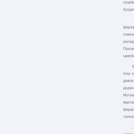
соҳиб
бузур
Истиқ
фарза
сокин
расид
Прези
ҷавоби
Мусал
пош х
давла
додан
Мутаа
варта
фардо
тангно
... в