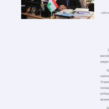
«Исти
Забон
миллӣ
умури
Қабул
забон
Тоҷик
санад
ахбор
муҳим
Забон