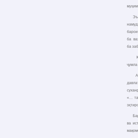
муҳим
Эътир
намуд
барои
ба ва
ба за
Қонун
ҷумла
Асосг
давла
сухан
«… та
эҳтир
Барои
ва ис
мақом