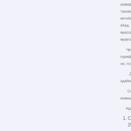
шавад
ташак
китоб
ёбад.
муасс
муҳит
Ҷиҳат
пуриф
он, т
Дар з
адаби
Соҳиб
инкиш
Адаб
С
2