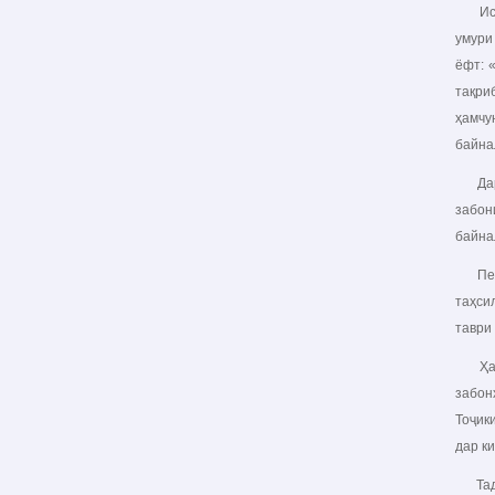
Истиқ
умури
ёфт: 
тақри
ҳамчу
байна
Дар д
забон
байна
Пешво
таҳси
таври
Ҳамза
забон
Тоҷик
дар к
Тадби