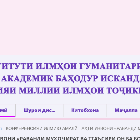
лмӣ
Шурои дис...
Китобхона
Маҷалла
КОНФЕРЕНСИЯИ ИЛМИЮ АМАЛӢ ТАҲТИ УНВОНИ «РАВАНДИ М
ОНИ «РАВАНДИ МУҲОҶИРАТ ВА ТТАЪСИРИ ОН БА Б