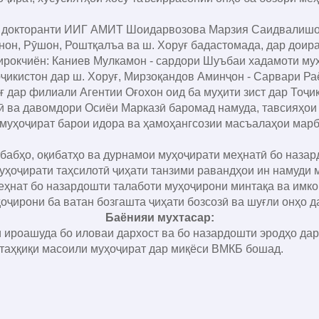
, докторанти ИИГ АМИТ Шоидарвозова Марзия Саидвалишоев
нон, Рӯшон, Роштқалъа ва ш. Хоруғ бадастомада, дар доира
чиён: Каниев Мулкамон - сардори Шуъбаи хадамоти муҳо
ҷикистон дар ш. Хоруғ, Мирзоқандов Аминҷон - Сарвари 
 дар филиали Агентии Оғохон оид ба муҳити зист дар Тоҷи
 ва давомдори Осиёи Марказӣ баромад намуда, тавсияҳои
муҳоҷират барои идора ва ҳамоҳангсозии масъалаҳои марб
абабҳо, оқибатҳо ва дурнамои муҳоҷирати меҳнатӣ бо назар
уҳоҷирати таҳсилотӣ ҷиҳати танзими равандҳои ин намуди 
еҳнат бо назардошти талаботи муҳоҷирони минтақа ва имко
оҷирони ба ватан бозгашта ҷиҳати бозсозӣ ва шуғли онҳо да
Баёнияи мухтасар:
оашуда бо иловаи дархост ва бо назардошти эродҳо дар ш
 таҳқиқи масоили муҳоҷират дар миқёси ВМКБ бошад.