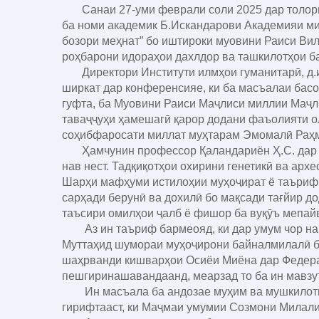
Санаи 27-уми феврали соли 2025 дар толори 
ба номи академик Б.Искандарови Академияи ми
бозори меҳнат” бо иштироки муовини Раиси Ви
роҳбарони идораҳои дахлдор ва ташкилотҳои б
Директори Институти илмҳои гуманитарӣ, д.и
ширкат дар конференсияе, ки ба масъалаи басо
гуфта, ба Муовини Раиси Маҷлиси миллии Маҷ
таваҷҷуҳи ҳамешагӣ қарор додани фаъолияти о
соҳибфаросати миллат муҳтарам Эмомалӣ Раҳм
Ҳамчунин профессор Қаландариён Ҳ.С. дар сух
нав нест. Тадқиқотҳои охирини генетикӣ ва архе
Шарҳи мафҳуми истилоҳии муҳоҷират ё таърифи 
сарҳади берунӣ ва дохилӣ бо мақсади тағйир до
таъсири омилҳои ҷалб ё фишор ба вуқӯъ мепайв
Аз ин таъриф бармеояд, ки дар умум чор наму
Муттаҳид шумораи муҳоҷирони байналмилалӣ ба
шаҳрванди кишварҳои Осиёи Миёна дар Федера
пешгиринашавандаанд, меарзад то ба ин мавзу
Ин масъала ба андозае муҳим ва мушкилоти и
гирифтааст, ки Маҷмаи умумии Созмони Милали 