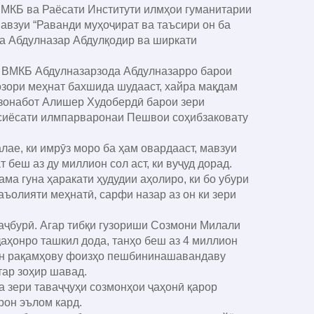
МКБ ва Раёсати Институти илмҳои гуманитарии
взуи “Раванди муҳоҷират ва таъсири он ба
а Абдулназар Абдулқодир ва ширкати
 ВМКБ Абдулназарзода Абдулназарро барои
озори меҳнат бахшида шудааст, хайра мақдам
зонабот Алишер Худобердӣ барои зери
 сиёсати илмпарваронаи Пешвои соҳибзаковату
е, ки имрӯз моро ба ҳам овардааст, мавзуи
 беш аз ду миллион сол аст, ки вуҷуд дорад.
а гуна ҳаракати ҳудудии аҳолиро, ки бо убури
аъолияти меҳнатӣ, сарфи назар аз он ки зери
аҷбурӣ. Агар тибқи гузориши Созмони Милали
аҳонро ташкил дода, танҳо беш аз 4 миллион
ин рақамҳову фоизҳо пешбининашавандаву
тар зоҳир шавад.
зери таваҷҷуҳи созмонҳои ҷаҳонӣ қарор
рон эълом кард.