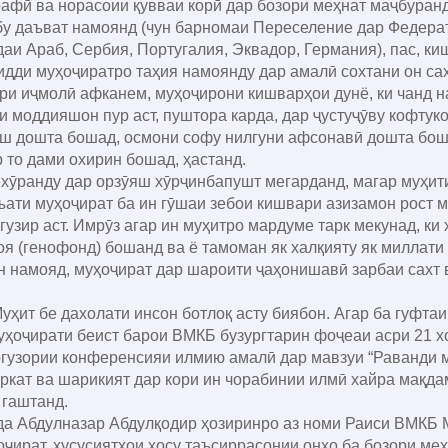
 ва норасоии қувваи корӣ дар бозори меҳнат маҷбуранд,
у даъват намоянд (чун барномаи Переселение дар Федерат
и Араб, Сербия, Португалия, Эквадор, Германия), пас, киш
зидди муҳоҷиратро таҳия намоянду дар амалӣ сохтани он са
и иҷмолӣ афканем, муҳоҷирони кишварҳои дунё, ки чанд 
ни моддияшон пур аст, пуштора карда, дар ҷустуҷӯву кофтук
иш дошта бошад, осмони софу нилгуни афсонавӣ дошта боша
 то дами охирин бошад, ҳастанд.
ранду дар орзӯяш хӯрҷинбапушт мегарданд, магар муҳити
ъати муҳоҷират ба ин гӯшаи зебои кишвари азизамон рост 
зир аст. Имрӯз агар ин муҳитро мардуме тарк мекунад, ки 
я (генофонд) бошанд ва ё тамоман як халқияту як миллати
н намояд, муҳоҷират дар шароити ҷаҳонишавӣ зарбаи сахт 
уҳит бе дахолати инсон ботлоқ асту биябон. Агар ба гуфта
уҳоҷирати беист барои ВМКБ бузургтарин фоҷеаи асри 21 хо
зории конференсияи илмию амалӣ дар мавзуи “Раванди му
ркат ва шарикият дар кори ин чорабинии илмӣ хайра мақда
 гаштанд.
Абдулназар Абдулқодир ҳозиринро аз номи Раиси ВМКБ 
ҷират, хусусиятҳои хосу таъсиррасонии онҳо ба бозори ме