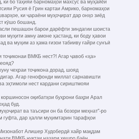
 ки бо таҳияи барномаҳои махсус ва муҳайёи
сияи Русия ё Грин картаи Амрико, барномаҳои
варҳое, ки ҷараёни муҳоҷират дар онҳо зиёд
хт кӯшо бошанд.
насли пешашон барои дарёфти зиндагии шоиста
ови муҳити амну амоне ҳастанд, ки боду ҳавои
д ва муҳим аз ҳама ғизои табииву ғайри сунъӣ
 тоҷиконаи ВМКБ нест?! Агар ҷавоб «ҳа»
меояд?
хуну чеҳраи тоҷикона дорад, шояд
 дигар. Агар генофонди миллат сарнавишти
ва эҳтимоли нест кардани сириштмояи
и коршиносон оқибатҳои буҳрони баҳри Арал
ҳад буд.
ҳоҷират ва таъсири он ба бозори меҳнат”-ро
м гуфта, дар ҳалли муҳимтарин тарафҳои
Мизонабот Алишер Худобердӣ хайр мақдам
ҳнати ВМКБ нуктаи назари хешро баён