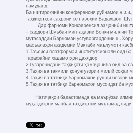
намуданд.
Ба иштирокчиёни конференсия рӯйнамои н.и.и.
таҳқиқотҳои саҳроии се навоҳии Бадахшон: Шуғ
Дар фарҷоми Конференсия аз ҷониби иштирок
– сардори Шуъбаи минтақавии Бонки миллии То
мутасаддии Барномаи устуворгардонии ш. Хоруғ
масъалаҳои академии Мактаби маълумоти касбӣ
1.Таъсиси платформаи институтсионалӣ оид ба 
тарафайни хадамотҳои дахлдор.
2.Гузаронидани таҳқиқоти ҳамаҷониба оид ба с
3.Таҳия ва такмили қонунгузории миллӣ соҳаи м
4.Таҳия ва татбиқи барномаҳои рушди бозори м
5.Таҳия ва татбиқи барномаҳои мусоидат ба муҳ
Натиҷаҳои бадастомада ва маърӯзаи илмии ир
муҳаққиқони манбаи таҳқиқотии муътамад оиди