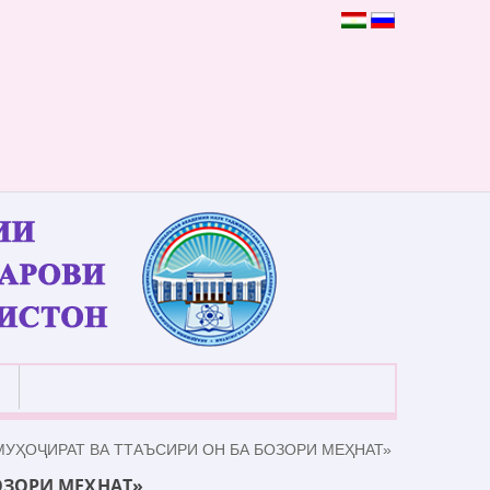
УҲОҶИРАТ ВА ТТАЪСИРИ ОН БА БОЗОРИ МЕҲНАТ»
ОЗОРИ МЕҲНАТ»