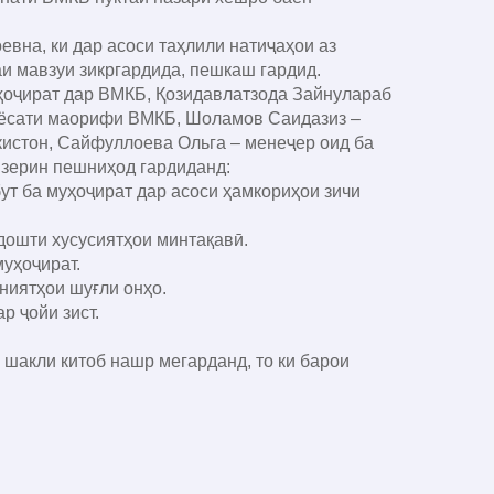
на, ки дар асоси таҳлили натиҷаҳои аз
и мавзуи зикргардида, пешкаш гардид.
ҷират дар ВМКБ, Қозидавлатзода Зайнулараб
Раёсати маорифи ВМКБ, Шоламов Саидазиз –
кистон, Сайфуллоева Ольга – менеҷер оид ба
 зерин пешниҳод гардиданд:
ут ба муҳоҷират дар асоси ҳамкориҳои зичи
дошти хусусиятҳои минтақавӣ.
муҳоҷират.
ниятҳои шуғли онҳо.
р ҷойи зист.
акли китоб нашр мегарданд, то ки барои