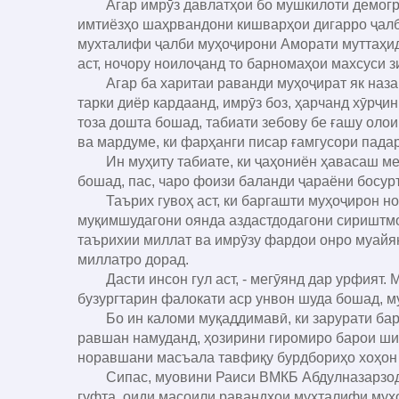
Агар имрӯз давлатҳои бо мушкилоти демографӣ
имтиёзҳо шаҳрвандони кишварҳои дигарро ҷалб
мухталифи ҷалби муҳоҷирони Аморати муттаҳида
аст, ночору ноилоҷанд то барномаҳои махсуси 
Агар ба харитаи раванди муҳоҷират як назар
тарки диёр кардаанд, имрӯз боз, ҳарчанд хӯрҷи
тоза дошта бошад, табиати зебову бе ғашу оло
ва мардуме, ки фарҳанги писар ғамгусори падар
Ин муҳиту табиате, ки ҷаҳониён ҳавасаш мехӯ
бошад, пас, чаро фоизи баланди ҷараёни босур
Таърих гувоҳ аст, ки баргашти муҳоҷирон ногу
муқимшудагони оянда аздастдодагони сириштмо
таърихии миллат ва имрӯзу фардои онро муайя
миллатро дорад.
Дасти инсон гул аст, - мегӯянд дар урфият. М
бузургтарин фалокати аср унвон шуда бошад, м
Бо ин каломи муқаддимавӣ, ки зарурати баргу
равшан намуданд, ҳозирини гиромиро барои ши
норавшани масъала тавфиқу бурдбориҳо хоҳон
Сипас, муовини Раиси ВМКБ Абдулназарзода 
гуфта, оиди масоили равандҳои мухталифи муҳо