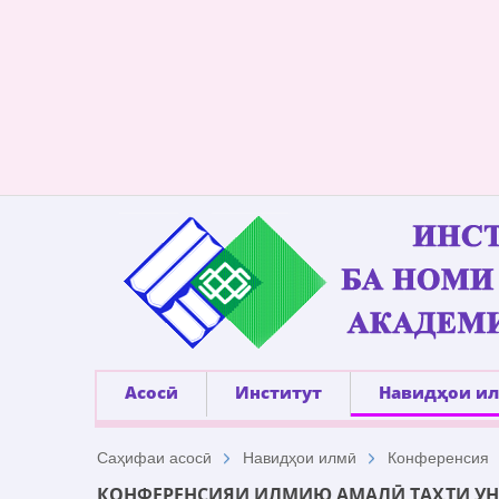
Асосӣ
Институт
Навидҳои и
Саҳифаи асосӣ
Навидҳои илмӣ
Конференсия
КОНФЕРЕНСИЯИ ИЛМИЮ АМАЛӢ ТАҲТИ УНВ