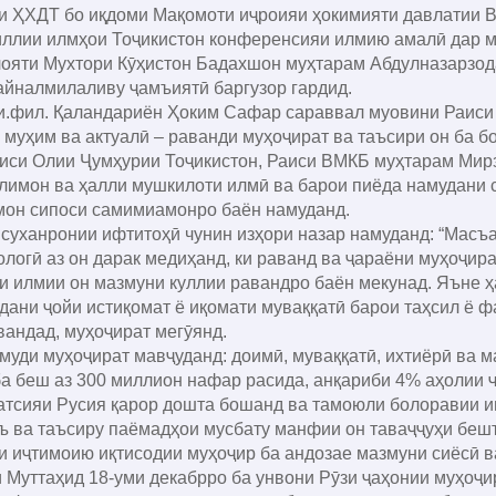
ҲХДТ бо иқдоми Мақомоти иҷроияи ҳокимияти давлатии В
ллии илмҳои Тоҷикистон конференсияи илмию амалӣ дар ма
лояти Мухтори Кӯҳистон Бадахшон муҳтарам Абдулназарзод
айналмилаливу ҷамъиятӣ баргузор гардид.
.фил. Қаландариён Ҳоким Сафар сараввал муовини Раиси
 муҳим ва актуалӣ – раванди муҳоҷират ва таъсири он ба б
лиси Олии Ҷумҳурии Тоҷикистон, Раиси ВМКБ муҳтарам Мир
лимон ва ҳалли мушкилоти илмӣ ва барои пиёда намудани
он сипоси самимиамонро баён намуданд.
анронии ифтитоҳӣ чунин изҳори назар намуданд: “Масъала
ологӣ аз он дарак медиҳанд, ки раванд ва ҷараёни муҳоҷират
илмии он мазмуни куллии равандро баён мекунад. Яъне ҳам
дани ҷойи истиқомат ё иқомати муваққатӣ барои таҳсил ё ф
андад, муҳоҷират мегӯянд.
ди муҳоҷират мавҷуданд: доимӣ, муваққатӣ, ихтиёрӣ ва м
 беш аз 300 миллион нафар расида, анқариби 4% аҳолии ҷ
тсияи Русия қарор дошта бошанд ва тамоюли болоравии 
ъ ва таъсиру паёмадҳои мусбату манфии он таваҷҷуҳи беш
ҷтимоию иқтисодии муҳоҷир ба андозае мазмуни сиёсӣ ва 
Муттаҳид 18-уми декабрро ба унвони Рӯзи ҷаҳонии муҳоҷи